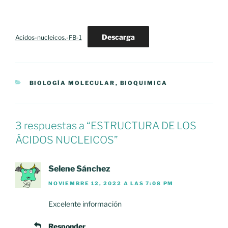
Descarga
Acidos-nucleicos.-FB-1
CATEGORÍAS
BIOLOGÍA MOLECULAR
,
BIOQUIMICA
3 respuestas a “ESTRUCTURA DE LOS
ÁCIDOS NUCLEICOS”
Selene Sánchez
NOVIEMBRE 12, 2022 A LAS 7:08 PM
Excelente información
Responder