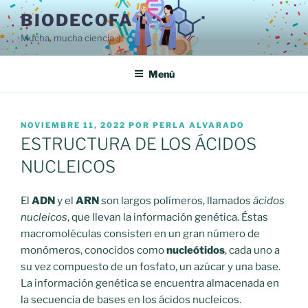
Ir
BIODECOFA
al
Mucha, mucha ciencia :)
contenido
Menú
PUBLICADO
NOVIEMBRE 11, 2022
POR
PERLA ALVARADO
EN
ESTRUCTURA DE LOS ÁCIDOS
NUCLEICOS
El
ADN
y el
ARN
son largos polímeros, llamados
ácidos
nucleicos
, que llevan la información genética. Éstas
macromoléculas consisten en un gran número de
monómeros, conocidos como
nucleótidos
, cada uno a
su vez compuesto de un fosfato, un azúcar y una base.
La información genética se encuentra almacenada en
la secuencia de bases en los ácidos nucleicos.